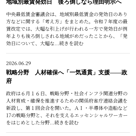
地域別最賃発効日 後ろ倒しなら理由明示へ
中央最低賃金審議会は、地域別最低賃金の発効日のあり
方などに関する「考え方」をまとめた。令和７年度の最
賃改定では、大幅な引上げが行われる一方で発効日が例
年よりも後ろ倒しされる地域がめだったことから、「発
効日について、大幅な
...続きを読む
2026.06.29
戦略分野 人材確保へ「一気通貫」支援――政
府
政府は６月１６日、戦略分野・社会インフラ関連分野の
人材育成・確保を推進するための関係府省庁連絡会議を
新設し、第１回会合を開いた。ＡＩ・半導体や造船など
17の戦略分野と、それを支えるエッセンシャルワーカー
をはじめとした分野
...続きを読む