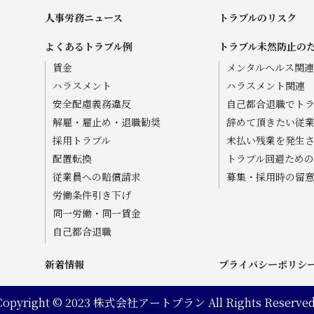
人事労務ニュース
トラブルのリスク
よくあるトラブル例
トラブル未然防止の
賃金
メンタルヘルス関連
ハラスメント
ハラスメント関連
安全配慮義務違反
自己都合退職でト
解雇・雇止め・退職勧奨
辞めて頂きたい従
採用トラブル
未払い残業を発生
配置転換
トラブル回避ため
従業員への賠償請求
募集・採用時の留
労働条件引き下げ
同一労働・同一賃金
自己都合退職
新着情報
プライバシーポリシ
Copyright © 2023 株式会社アートプラン All Rights Reserved