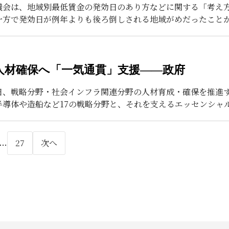
議会は、地域別最低賃金の発効日のあり方などに関する「考え
一方で発効日が例年よりも後ろ倒しされる地域がめだったこと
人材確保へ「一気通貫」支援――政府
日、戦略分野・社会インフラ関連分野の人材育成・確保を推進
半導体や造船など17の戦略分野と、それを支えるエッセンシャ
27
次へ
…