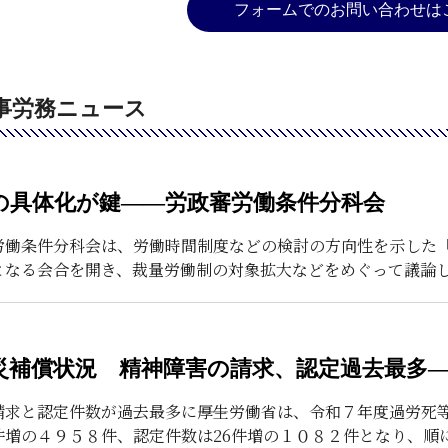
フォームでのお問い合わせは
事労務ニュース
の具体化が鍵――労政審労働条件分科会
労働条件分科会は、労働時間制度などの検討の方向性を示した
となる会合を開き、裁量労働制の対象拡大などをめぐって議論
災補償状況 精神障害の請求、認定過去最多
請求と認定件数が過去最多に――厚生労働省は、令和７年度過労
件増の４９５８件、認定件数は26件増の１０８２件となり、順