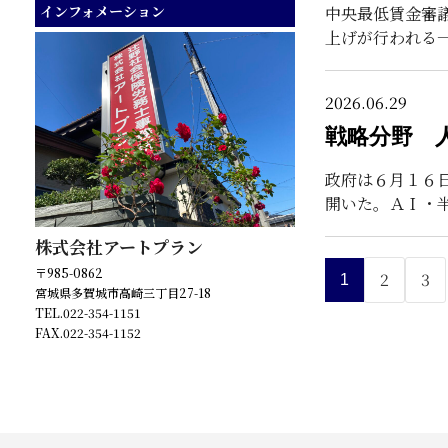
メンタルヘルス関連
インフォメーション
中央最低賃金審
ハラスメント関連
上げが行われる
自己都合退職でトラブルを起こさないポ
イント
2026.06.29
辞めて頂きたい従業員への対応
戦略分野 
未払い残業を発生させない労務管理体制
政府は６月１６
トラブル回避ための労働条件の不利益変
更の手順
開いた。ＡＩ・
募集・採用時の留意点
株式会社アートプラン
〒985-0862
2
3
1
宮城県多賀城市高崎三丁目27-18
TEL.022-354-1151
FAX.022-354-1152