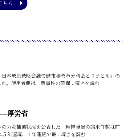
こちら
「日本成長戦略会議労働市場改革分科会とりまとめ」の
した。使用者側は「裁量性の確保
...続きを読む
――厚労省
死等の労災補償状況を公表した。精神障害の請求件数は前
に５年連続、４年連続で最
...続きを読む