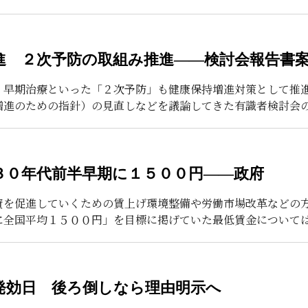
進 ２次予防の取組み推進――検討会報告書
・早期治療といった「２次予防」も健康保持増進対策として推進
増進のための指針）の見直しなどを議論してきた有識者検討会
３０年代前半早期に１５００円――政府
資を促進していくための賃上げ環境整備や労働市場改革などの
に全国平均１５００円」を目標に掲げていた最低賃金については
発効日 後ろ倒しなら理由明示へ