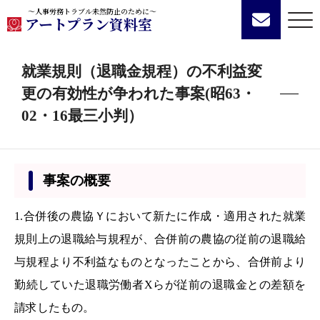
～人事労務トラブル未然防止のために～
アートプラン資料室
就業規則（退職金規程）の不利益変
更の有効性が争われた事案(昭63・
02・16最三小判）
事案の概要
1.合併後の農協Ｙにおいて新たに作成・適用された就業
規則上の退職給与規程が、合併前の農協の従前の退職給
与規程より不利益なものとなったことから、合併前より
勤続していた退職労働者Xらが従前の退職金との差額を
請求したもの。