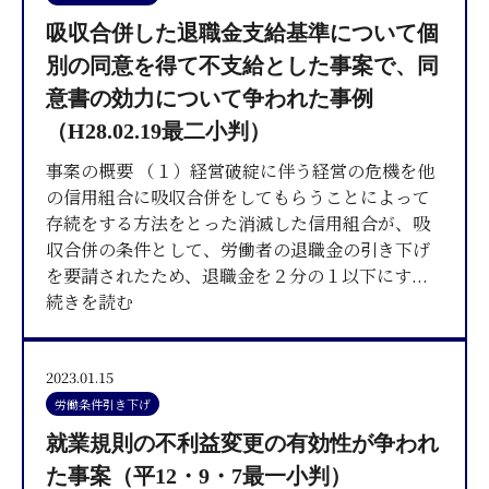
吸収合併した退職金支給基準について個
別の同意を得て不支給とした事案で、同
意書の効力について争われた事例
（H28.02.19最二小判）
事案の概要 （１）経営破綻に伴う経営の危機を他
の信用組合に吸収合併をしてもらうことによって
存続をする方法をとった消滅した信用組合が、吸
収合併の条件として、労働者の退職金の引き下げ
を要請されたため、退職金を２分の１以下にす
...
続きを読む
2023.01.15
労働条件引き下げ
就業規則の不利益変更の有効性が争われ
た事案（平12・9・7最一小判）