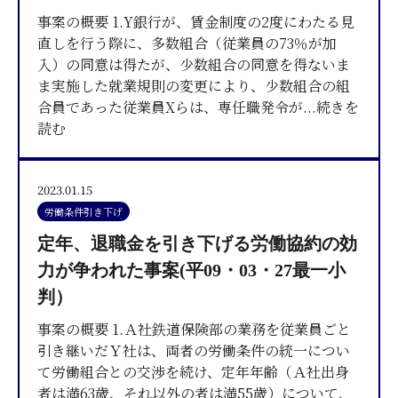
事案の概要 1.Y銀行が、賃金制度の2度にわたる見
直しを行う際に、多数組合（従業員の73％が加
入）の同意は得たが、少数組合の同意を得ないま
ま実施した就業規則の変更により、少数組合の組
合員であった従業員Xらは、専任職発令が
...続きを
読む
2023.01.15
労働条件引き下げ
定年、退職金を引き下げる労働協約の効
力が争われた事案(平09・03・27最一小
判）
事案の概要 1.Ａ社鉄道保険部の業務を従業員ごと
引き継いだＹ社は、両者の労働条件の統一につい
て労働組合との交渉を続け、定年年齢（Ａ社出身
者は満63歳、それ以外の者は満55歳）について、